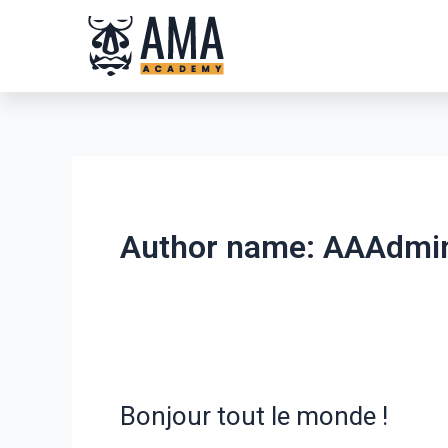
Skip
to
content
Author name: AAAdmi
Bonjour tout le monde !
Bonjour
tout