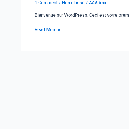
1 Comment
/
Non classé
/
AAAdmin
le
monde !
Bienvenue sur WordPress. Ceci est votre premi
Read More »